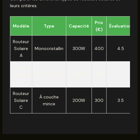
leurs critères.
Prix
Modèle
Type
Capacité
Évaluation
(€)
Routeur
Solaire
Monocristallin
300W
400
4.5
A
Routeur
Solaire
Polycristallin
250W
350
4
B
Routeur
À couche
Solaire
200W
300
3.5
mince
e
C