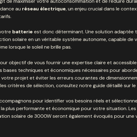
s’agit de maximiser votre autoconsommation et de réduire dur
ndance au
réseau électrique
, un enjeu crucial dans le conte
arifs.
 votre
batterie
est donc déterminant. Une solution adaptée 
ction solaire en un véritable système autonome, capable de 
e lorsque le soleil ne brille pas.
our objectif de vous fournir une expertise claire et accessible
les bases techniques et économiques nécessaires pour abord
votre projet et éviter les erreurs courantes de dimensionne
les critères de sélection, consultez notre
guide détaillé sur le
compagnons pour identifier vos besoins réels et sélectionner
la plus performante et économique pour votre situation. Les
lation solaire de 3000W
seront également évoqués pour une v