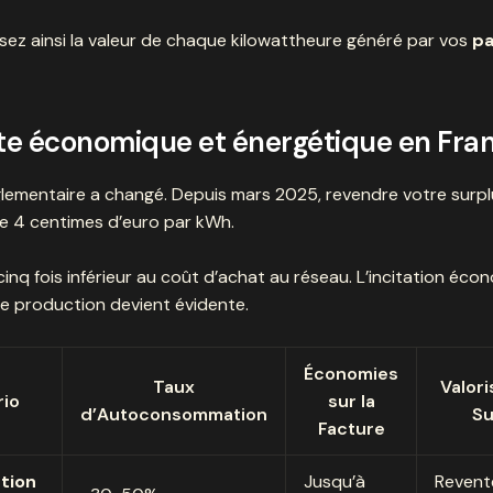
ez ainsi la valeur de chaque kilowattheure généré par vos
p
e économique et énergétique en Fra
lementaire a changé. Depuis mars 2025, revendre votre surpl
e 4 centimes d’euro par kWh.
cinq fois inférieur au coût d’achat au réseau. L’incitation éco
e production devient évidente.
Économies
Taux
Valori
rio
sur la
d’Autoconsommation
Su
Facture
ution
Jusqu’à
Revent