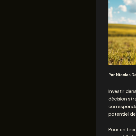
Par
Nicolas D
Investir dan
décision st
corresponda
potentiel de 
Pour en tirer