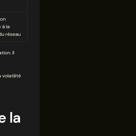
ion
 à la
du réseau
ion. Il
 volatilité
e la