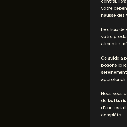
central. Il 
votre dépe
hausse des t
Le choix de
votre produ
alimenter mêm
Ce guide a p
posons ici 
sereinement 
approfondir 
Nous vous ac
de
batterie
d’une
instal
complète.