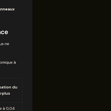
anneaux
nce
us ne
nomique à
sation du
rplus
e à 0,04