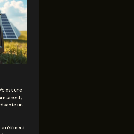
Wc est une
ionnement,
résente un
t un élément