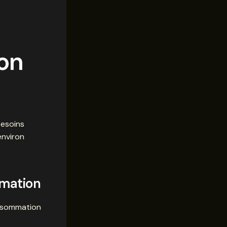
ion
esoins
environ
mmation
onsommation