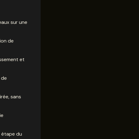
eaux sur une
ion de
issement et
 de
irée, sans
ie
e étape du