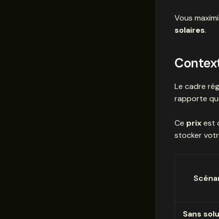
Vous maximis
solaires
.
Context
Le cadre rég
rapporte qu
Ce
prix
est 
stocker votr
Scéna
Sans sol