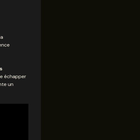
la
ence
s
sse échapper
nte un