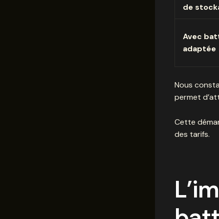
de stock
Avec bat
adaptée
Nous consta
permet d’at
Cette démar
des tarifs.
L’im
bat