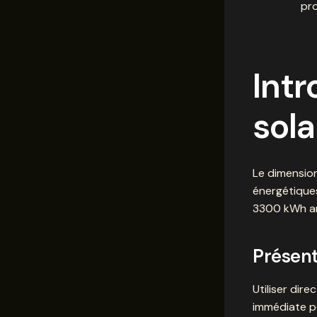
pro
Intr
sol
Le dimensio
énergétiques
3300 kWh ann
Présent
Utiliser dire
immédiate pe