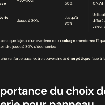
~30-50%
age
50%
€/kWh
Utilisat
terie
Jusqu’à
Jusqu’à 80%
différée
80%
valeur 
tons que l’ajout d’un système de
stockage
transforme l’équat
teindre jusqu’à 80% d’économies.
che renforce aussi votre souveraineté
énergétique
face à la
portance du choix d
terie pour panneau