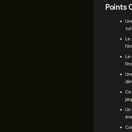
Points 
Un
toi
Le
l’é
Le 
l’i
Une
di
Ce 
jar
Un 
éne
Co