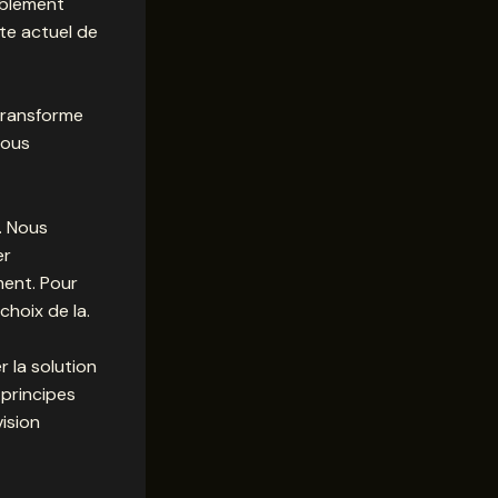
ablement
xte actuel de
transforme
vous
. Nous
er
ment. Pour
 choix
de la.
 la solution
 principes
ision