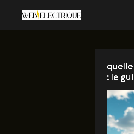
Aller
au
contenu
quelle
: le g