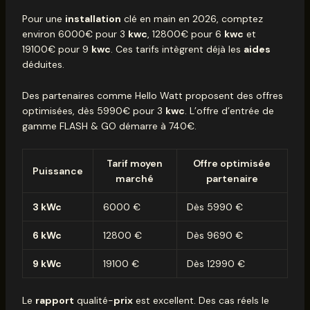
Pour une
installation
clé en main en 2026, comptez
environ 6000€ pour 3
kwc
, 12800€ pour 6
kwc
et
19100€ pour 9
kwc
. Ces tarifs intègrent déjà les
aides
déduites.
Des partenaires comme Hello Watt proposent des offres
optimisées, dès 5990€ pour 3
kwc
. L’offre d’entrée de
gamme FLASH & GO démarre à 740€.
Tarif moyen
Offre optimisée
Puissance
marché
partenaire
3 kWc
6000 €
Dès 5990 €
6 kWc
12800 €
Dès 9690 €
9 kWc
19100 €
Dès 12990 €
Le
rapport
qualité-
prix
est excellent. Des cas réels le